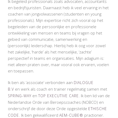
Ik begeleid professionals zoals advocaten, accountants
en bedrijfsjuristen. Daarnaast heb ik veel ervaring in het
coachen van jongvolwassenen (studenten en young
professionals). Mijn expertise richt zich vooral op het
begeleiden van de persoonlijke en professionele
ontwikkeling van mensen en teams bij vragen op het
gebied van communicatie, samenwerking en
(persoonlijk) leiderschap. Hierbij heb ik oog voor zowel
het zakelijke, ‘harde’ als het menselijke, ‘zachte’
perspectief in teams en organisaties. Mijn adagium is:
niet alleen praten over, maar vooral ook ervaren, voelen
en toepassen.
Ik ben als ‘associate’ verbonden aan
DIALOGUE
en werk als coach en trainer regelmatig samen met
B.V
en
. Ik ben lid van de
SPRING-WAY
TOP EXECUTIVE CARE
Nederlandse Orde van Beroepscoaches (NOBCO) en
onderschrijf de door deze Orde opgestelde
ETHISCHE
. Ik ben gekwalificeerd
practioner.
CODE
AEM-CUBE®