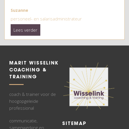
Suzanne
personeel- en salarisadministrateur
Lees verder
MARIT WISSELINK
COACHING &
TRAINING
coach & trainer voor de
hoogopgeleide
professional
communicatie,
SITEMAP
samenwerking en