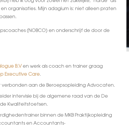
rbij heb ik oog voor zowel het zakelijke, ‘harde’ als
en organisaties. Mijn adagium is: niet alleen praten
epassen.
oepscoaches (NOBCO) en onderschrijf de door de
alogue B.V
en werk als coach en trainer graag
p Executive Care
.
ner verbonden aan de Beroepsopleiding Advocaten.
leider intervisie bij de algemene raad van de De
e Kwaliteitstoetsen.
ardighedentrainer binnen de MKB Praktijkopleiding
ccountants en Accountants-