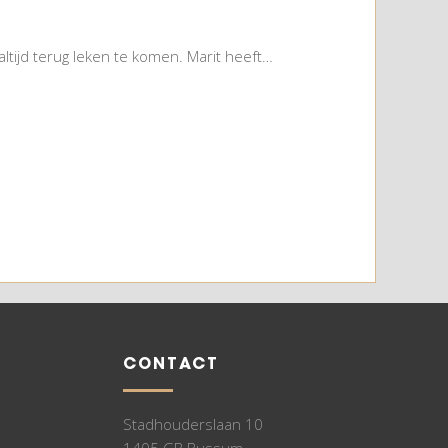
ltijd terug leken te komen. Marit heeft…
CONTACT
Stadhouderslaan 10
1405 GB Bussum