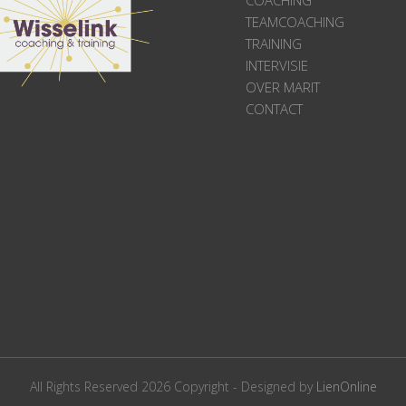
TEAMCOACHING
TRAINING
INTERVISIE
OVER MARIT
CONTACT
All Rights Reserved 2026 Copyright - Designed by
LienOnline