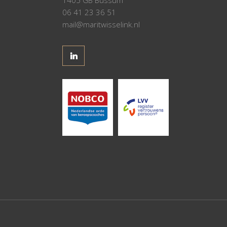
06 41 23 36 51
mail@maritwisselink.nl