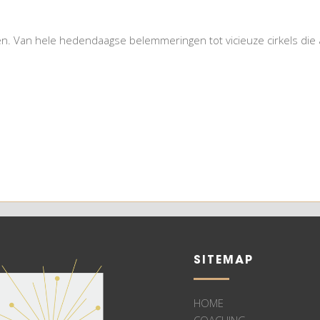
n. Van hele hedendaagse belemmeringen tot vicieuze cirkels die a
SITEMAP
HOME
COACHING