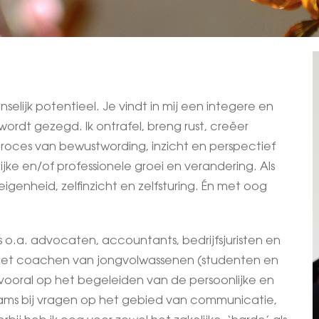
selijk potentieel. Je vindt in mij een integere en
wordt gezegd. Ik ontrafel, breng rust, creëer
proces van bewustwording, inzicht en perspectief
jke en/of professionele groei en verandering. Als
genheid, zelfinzicht en zelfsturing. Én met oog
s o.a. advocaten, accountants, bedrijfsjuristen en
in het coachen van jongvolwassenen (studenten en
ch vooral op het begeleiden van de persoonlijke en
eams bij vragen op het gebied van communicatie,