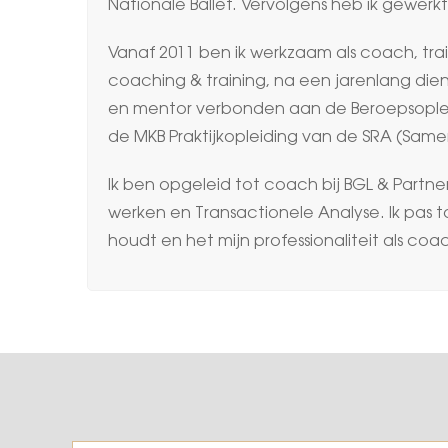
Nationale Ballet. Vervolgens heb ik gewerk
Vanaf 2011 ben ik werkzaam als coach, trai
coaching & training, na een jarenlang die
en mentor verbonden aan de Beroepsoplei
de MKB Praktijkopleiding van de SRA (Sa
Ik ben opgeleid tot coach bij BGL & Partn
werken en Transactionele Analyse. Ik pas to
houdt en het mijn professionaliteit als coach