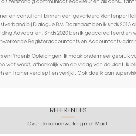
t als zelfstandig communicatieadviseur en als consultant 
ner en consultant binnen een gevarieerd klantenportfolio.
nstverband bij Dialogue B.V. Daarnaast ben ik sinds 201
ding Advocaten. Sinds 2020 ben ik geaccrediteerd en w
menwerkende Registeraccountants en Accountants-admini
ers en Phoenix Opleidingen. Ik maak ondermeer gebruik 
e wat werkt, afhankelijk van de vraag van de klant. Ik bl
 en trainer verdiept en verrijkt. Ook doe ik aan supervisie
REFERENTIES
Over de samenwerking met Marit.