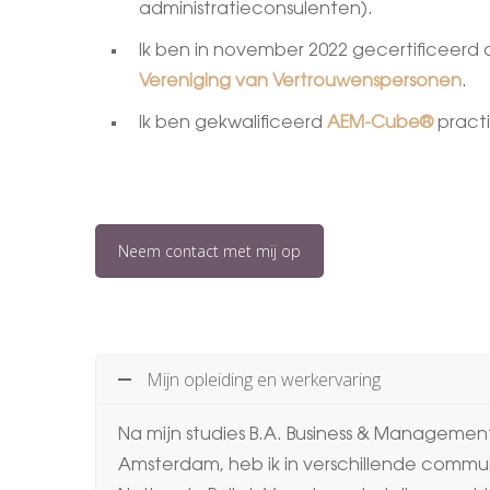
administratieconsulenten).
Ik ben in november 2022 gecertificeerd
Vereniging van Vertrouwenspersonen
.
Ik ben gekwalificeerd
AEM-Cube®
practi
Neem contact met mij op
Mijn opleiding en werkervaring
Na mijn studies B.A. Business & Management
Amsterdam, heb ik in verschillende commun