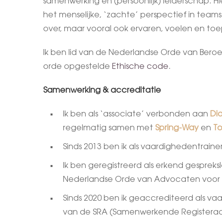
samenwerking en (persoonlijk) leiderschap. Hie
het menselijke, ‘zachte’ perspectief in teams 
over, maar vooral ook ervaren, voelen en to
Ik ben lid van de Nederlandse Orde van Ber
orde opgestelde
Ethische code
.
Samenwerking & accreditatie
Ik ben als ‘associate’ verbonden aan
Di
regelmatig samen met
Spring-Way
en
To
Sinds 2013 ben ik als vaardighedentrai
Ik ben geregistreerd als erkend gespreks
Nederlandse Orde van Advocaten voor d
Sinds 2020 ben ik geaccrediteerd als va
van de SRA (Samenwerkende Registera